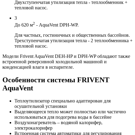
Двухступенчатая утилизация тепла - теплообменник +
тепловой насос.
3
2
До 620 м
- AquaVent DPH-WP.
Для частных, гостиничных и общественных бассейнов.
Трехступенчатая утилизация тепла - 2 теплообменника +
тепловой насос.
Модели Frivent AquaVent DEH-HP и DPH-WP обладают также
встроенной реверсивной холодильной машиной и
конденсацией влаги в испарителе.
Особенности системы FRIVENT
AquaVent
Теплоутилизатор специально адаптирован для
осушительной установки
Выделяющееся тепло может полностью или частично
использоваться для подогрева воды в бассейне
Воздухонагреватель – водяной калорифер,
электрокалорифер
Встроенная система автоматики для регулирования